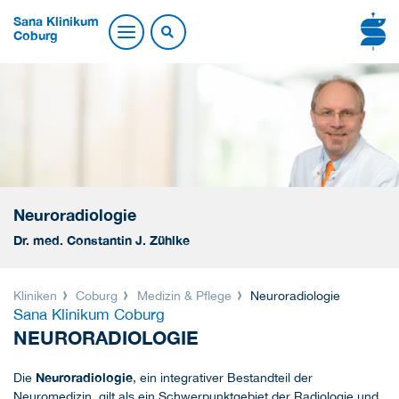
Sana Klinikum
Coburg
Neuroradiologie
Dr. med. Constantin J. Zühlke
Kliniken
Coburg
Medizin & Pflege
Neuroradiologie
Sana Klinikum Coburg
NEURORADIOLOGIE
Neuroradiologie
Die
, ein integrativer Bestandteil der
Neuromedizin, gilt als ein Schwerpunktgebiet der Radiologie und