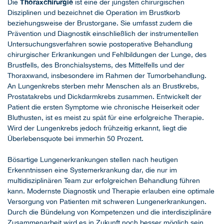
Thoraxchirurgie
Die
ist eine der jüngsten chirurgischen
Disziplinen und bezeichnet die Operation im Brustkorb
beziehungsweise der Brustorgane. Sie umfasst zudem die
Prävention und Diagnostik einschließlich der instrumentellen
Untersuchungsverfahren sowie postoperative Behandlung
chirurgischer Erkrankungen und Fehlbildungen der Lunge, des
Brustfells, des Bronchialsystems, des Mittelfells und der
Thoraxwand, insbesondere im Rahmen der Tumorbehandlung.
An Lungenkrebs sterben mehr Menschen als an Brustkrebs,
Prostatakrebs und Dickdarmkrebs zusammen. Entwickelt der
Patient die ersten Symptome wie chronische Heiserkeit oder
Bluthusten, ist es meist zu spät für eine erfolgreiche Therapie.
Wird der Lungenkrebs jedoch frühzeitig erkannt, liegt die
Überlebensquote bei immerhin 50 Prozent.
Bösartige Lungenerkrankungen stellen nach heutigen
Erkenntnissen eine Systemerkrankung dar, die nur im
multidisziplinären Team zur erfolgreichen Behandlung führen
kann. Modernste Diagnostik und Therapie erlauben eine optimale
Versorgung von Patienten mit schweren Lungenerkrankungen.
Durch die Bündelung von Kompetenzen und die interdisziplinäre
Zusammenarbeit wird es in Zukunft noch besser möglich sein,