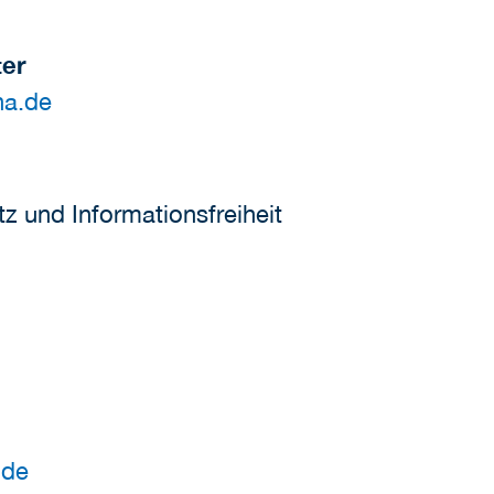
ter
na.de
z und Informationsfreiheit
.de