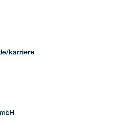
de/karriere
GmbH