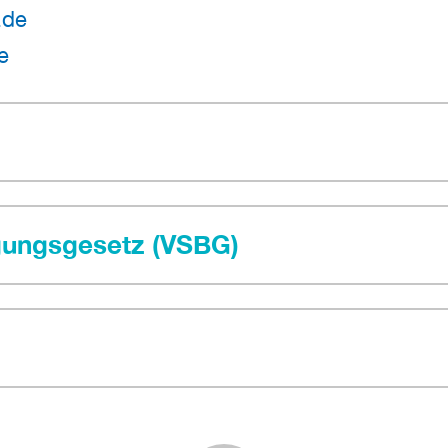
.de
e
egungsgesetz (VSBG)