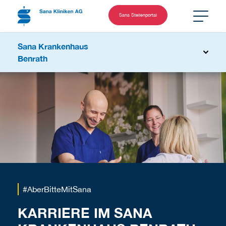
Sana Stellenportal
Sana Krankenhaus
Benrath
#AberBitteMitSana
KARRIERE IM SANA