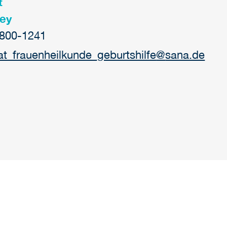
t
bey
2800-1241
iat_frauenheilkunde_geburtshilfe
@
sana.de