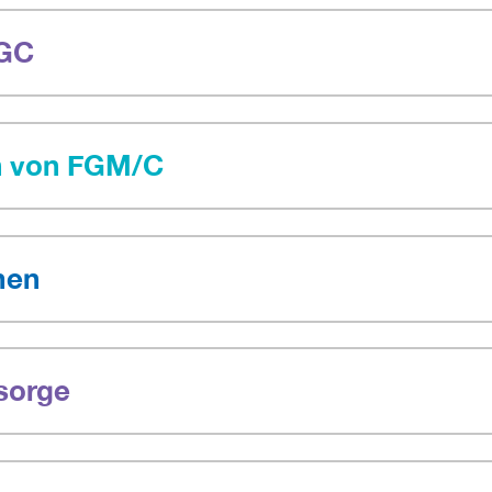
FGC
n von FGM/C
men
sorge