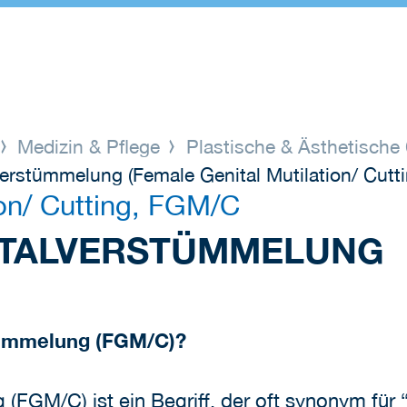
Medizin & Pflege
Plastische & Ästhetische 
erstümmelung (Female Genital Mutilation/ Cutt
ion/ Cutting, FGM/C
ITALVERSTÜMMELUNG
tümmelung (FGM/C)?
 (FGM/C) ist ein Begriff, der oft synonym für 