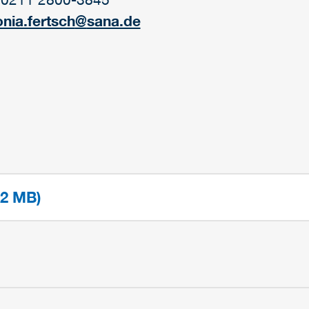
onia.fertsch
@
sana.de
 2 MB)