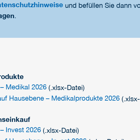
tenschutzhinweise
und befüllen Sie dann vo
agen
.
rodukte
 – Medikal 2026
(.xlsx-Datei)
uf Hausebene – Medikalprodukte 2026
(.xlsx
onseinkauf
 – Invest 2026
(.xlsx-Datei)