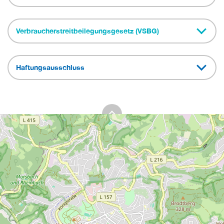
Verbraucherstreitbeilegungsgesetz (VSBG)
Haftungsausschluss