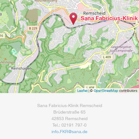
Sana Fabricius-Klini
Leaflet
| ©
OpenStreetMap
contributors
Sana Fabricius-Klinik Remscheid
Brüderstraße 65
42853 Remscheid
Tel.: 02191 797-0
info.FKR
@
sana.de