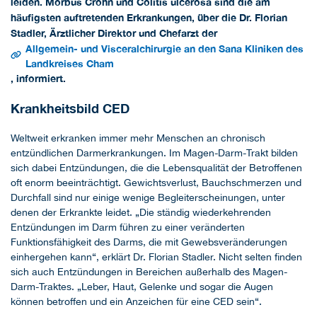
leiden. Morbus Crohn und Colitis ulcerosa sind die am
häufigsten auftretenden Erkrankungen, über die Dr. Florian
Stadler, Ärztlicher Direktor und Chefarzt der
Allgemein- und Visceralchirurgie an den Sana Kliniken des
Landkreises Cham
, informiert.
Krankheitsbild CED
Weltweit erkranken immer mehr Menschen an chronisch
entzündlichen Darmerkrankungen. Im Magen-Darm-Trakt bilden
sich dabei Entzündungen, die die Lebensqualität der Betroffenen
oft enorm beeinträchtigt. Gewichtsverlust, Bauchschmerzen und
Durchfall sind nur einige wenige Begleiterscheinungen, unter
denen der Erkrankte leidet. „Die ständig wiederkehrenden
Entzündungen im Darm führen zu einer veränderten
Funktionsfähigkeit des Darms, die mit Gewebsveränderungen
einhergehen kann“, erklärt Dr. Florian Stadler. Nicht selten finden
sich auch Entzündungen in Bereichen außerhalb des Magen-
Darm-Traktes. „Leber, Haut, Gelenke und sogar die Augen
können betroffen und ein Anzeichen für eine CED sein“.