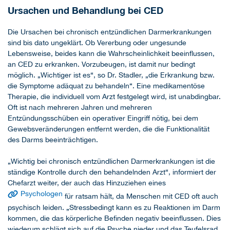
Ursachen und Behandlung bei CED
Die Ursachen bei chronisch entzündlichen Darmerkrankungen
sind bis dato ungeklärt. Ob Vererbung oder ungesunde
Lebensweise, beides kann die Wahrscheinlichkeit beeinflussen,
an CED zu erkranken. Vorzubeugen, ist damit nur bedingt
möglich. „Wichtiger ist es“, so Dr. Stadler, „die Erkrankung bzw.
die Symptome adäquat zu behandeln“. Eine medikamentöse
Therapie, die individuell vom Arzt festgelegt wird, ist unabdingbar.
Oft ist nach mehreren Jahren und mehreren
Entzündungsschüben ein operativer Eingriff nötig, bei dem
Gewebsveränderungen entfernt werden, die die Funktionalität
des Darms beeinträchtigen.
„Wichtig bei chronisch entzündlichen Darmerkrankungen ist die
ständige Kontrolle durch den behandelnden Arzt“, informiert der
Chefarzt weiter, der auch das Hinzuziehen eines
Psychologen
für ratsam hält, da Menschen mit CED oft auch
psychisch leiden. „Stressbedingt kann es zu Reaktionen im Darm
kommen, die das körperliche Befinden negativ beeinflussen. Dies
wiederum schlägt sich auf die Psyche nieder und das Teufelsrad