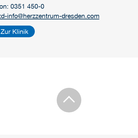
fon: 0351 450-0
d-info
@
herzzentrum-dresden.com
Zur Klinik