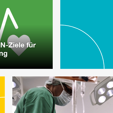
N-Ziele für
ung