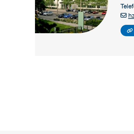
Tele
hz