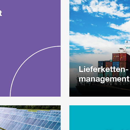
t
Lieferketten-
management