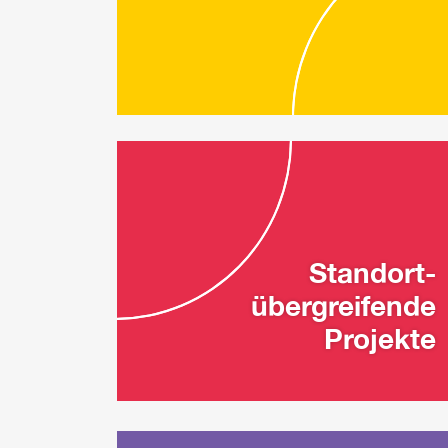
Standort-
übergreifende
Projekte