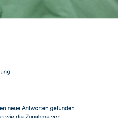
gung
sen neue Antworten gefunden
so wie die Zunahme von