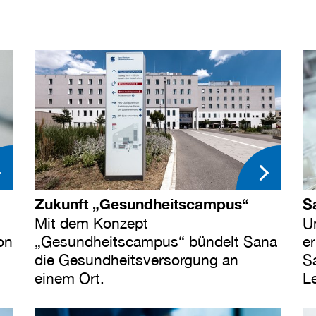
Zukunft „Gesundheitscampus“
S
Mit dem Konzept
U
on
„Gesundheitscampus“ bündelt Sana
e
die Gesundheitsversorgung an
Sa
einem Ort.
L