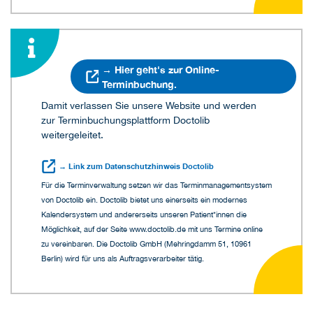
→ Hier geht's zur Online-
Terminbuchung.
Damit verlassen Sie unsere Website und werden
zur Terminbuchungsplattform Doctolib
weitergeleitet.
→ Link zum Datenschutzhinweis Doctolib
Für die Terminverwaltung setzen wir das Terminmanagementsystem
von Doctolib ein. Doctolib bietet uns einerseits ein modernes
Kalendersystem und andererseits unseren Patient*innen die
Möglichkeit, auf der Seite www.doctolib.de mit uns Termine online
zu vereinbaren. Die Doctolib GmbH (Mehringdamm 51, 10961
Berlin) wird für uns als Auftragsverarbeiter tätig.