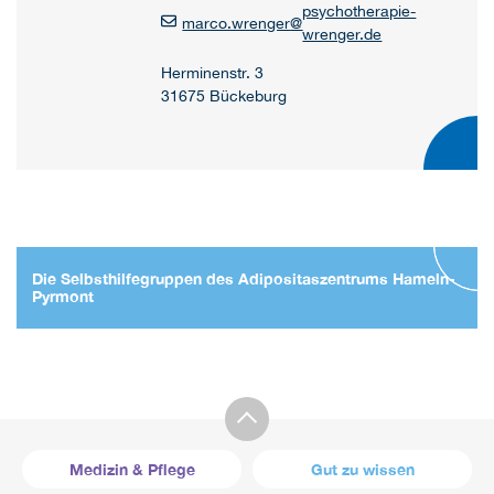
psychotherapie-
marco.wrenger
@
wrenger.de
Herminenstr. 3
31675 Bückeburg
Die Selbsthilfegruppen des Adipositaszentrums Hameln-
Pyrmont
Medizin & Pflege
Gut zu wissen