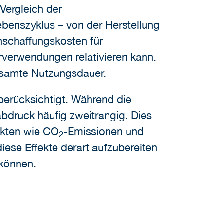
Vergleich der
enszyklus – von der Herstellung
nschaffungskosten für
rverwendungen relativieren kann.
gesamte Nutzungsdauer.
 berücksichtigt. Während die
abdruck häufig zweitrangig. Dies
fekten wie CO
-Emissionen und
2
ese Effekte derart aufzubereiten
 können.