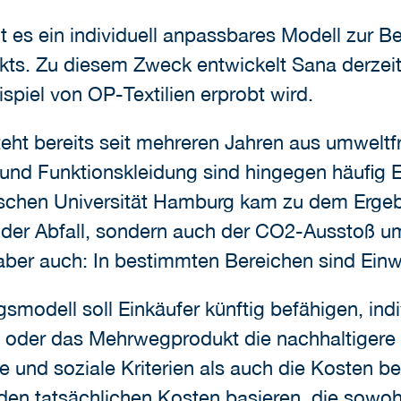
 es ein individuell anpassbares Modell zur Beu
s. Zu diesem Zweck entwickelt Sana derzeit
piel von OP-Textilien erprobt wird.
eht bereits seit mehreren Jahren aus umweltf
l und Funktionskleidung sind hingegen häufig E
schen Universität Hamburg kam zu dem Ergebn
 der Abfall, sondern auch der CO2-Ausstoß um
aber auch: In bestimmten Bereichen sind Ein
modell soll Einkäufer künftig befähigen, indiv
 oder das Mehrwegprodukt die nachhaltigere Al
und soziale Kriterien als auch die Kosten be
den tatsächlichen Kosten basieren, die sowohl