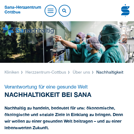
Sana-Herzzentrum
Cottbus
Kliniken
Herzzentrum-Cottbus
Über uns
Nachhaltigkeit
Verantwortung für eine gesunde Welt
NACHHALTIGKEIT BEI SANA
Nachhaltig zu handeln, bedeutet für uns: ökonomische,
ökologische und soziale Ziele in Einklang zu bringen. Denn
wir wollen zu einer gesunden Welt beitragen – und zu einer
lebenswerten Zukunft.