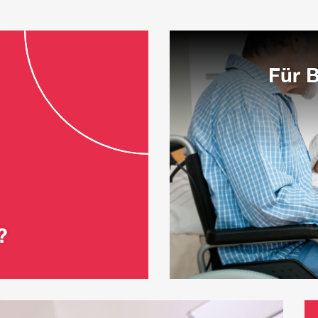
Für 
?