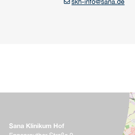
skh-info
@
sana.de
Sana Klinikum Hof
Eppenreuther Straße 9