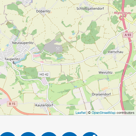
Leaflet
| ©
OpenStreetMap
contributors