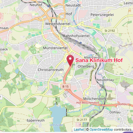
Sana Klinikum Hof
Leaflet
| ©
OpenStreetMap
contributors