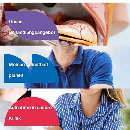
Unser
Behandlungsangebot
Meinen Aufenthalt
planen
Aufnahme in unsere
Klinik