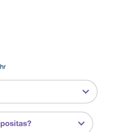
hr
ipositas?