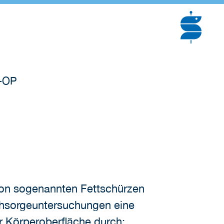
s-OP
von sogenannten Fettschürzen
chsorgeuntersuchungen eine
er Körperoberfläche durch: