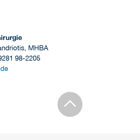
irurgie
kandriotis, MHBA
09281 98-2205
.de