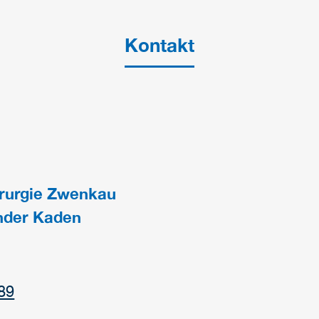
Kontakt
irurgie Zwenkau
ander Kaden
89