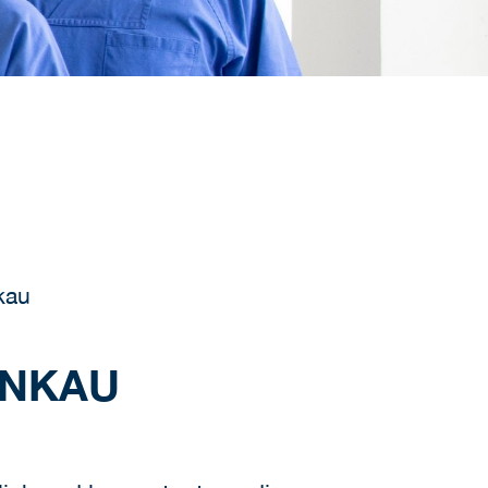
kau
ENKAU