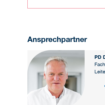
Ansprechpartner
PD D
Fach
Leit