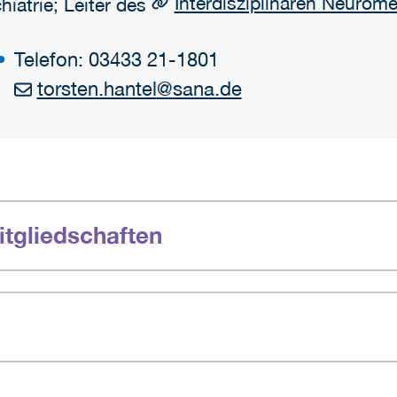
Interdisziplinären Neurom
hiatrie; Leiter des
Telefon: 03433 21-1801
torsten.hantel
@
sana.de
tgliedschaften