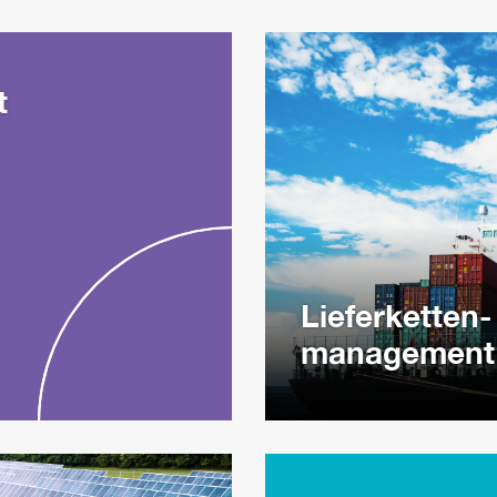
t
Lieferketten-
management