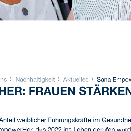
uns
Nachhaltigkeit
Aktuelles
Sana Empow
ER: FRAUEN STÄRKE
 Anteil weiblicher Führungskräfte im Gesundh
mpowerHer, das 2022 ins Leben gerufen wurde