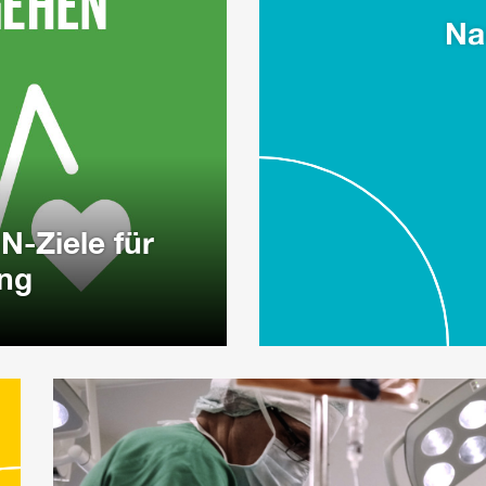
Na
N-Ziele für
ung