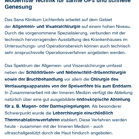
Modernste Technik für sanfte OPs und schnelle
Genesung
Das Sana Klinikum Lichtenfels arbeitet auf dem Gebiet
Allgemein- und Viszeralchirurgie
der
auf einem hohen Niveau.
Durch die vorgenommene Spezialisierung, verbunden mit der
technisch hervorragenden Ausstattung des Krankenhauses im
Untersuchungs- und Operationsbereich können auch technisch
sehr anspruchsvolle Operationsverfahren angeboten werden.
Das Spektrum der Allgemein- und Viszeralchirurgie umfasst
Schilddrüsen- und Nebenschild-drüsenchirurgie
neben der
sowie der Bruchbehandlung
Chirurgie des
vor allem die
Verdauungsapparates von der Speiseröhre bis zum Enddarm
.
In Zusammenarbeit mit der Inneren Medizin verfügt die Abteilung
endoskopische Abteilung
natürlich über eine gut ausgebildete
für z. B. Magen- oder Darmspiegelungen
. Als besonderer
Leberchirurgie einschließlich
Schwerpunkt wurde die
Thermoablationsverfahren
etabliert. Diese Verfahren werden
heute - zusammen mit der Inneren Medizin - auch
ultraschallgestützt durch die Haut hindurch angeboten.