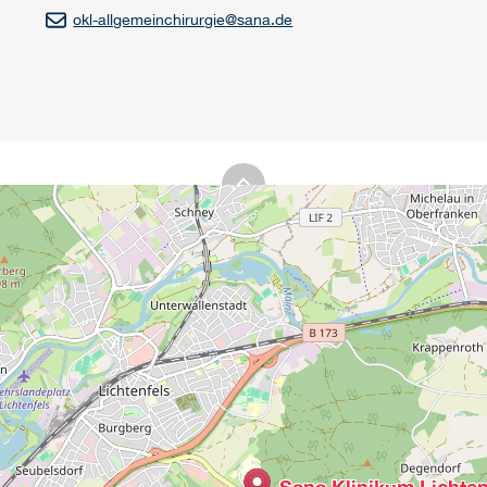
okl-allgemeinchirurgie
@
sana.de