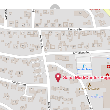
Sana MediCenter Rege