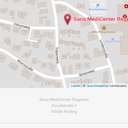
Sana MediCenter Rege
Leaflet
| ©
OpenStreetMap
contributors
Sana MediCenter Regental
Arnulfstraße 1
93426 Roding