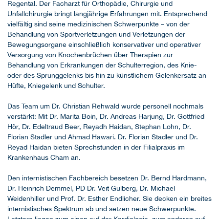
Regental. Der Facharzt für Orthopädie, Chirurgie und
Unfallchirurgie bringt langjährige Erfahrungen mit. Entsprechend
vielfältig sind seine medizinischen Schwerpunkte – von der
Behandlung von Sportverletzungen und Verletzungen der
Bewegungsorgane einschließlich konservativer und operativer
Versorgung von Knochenbrüchen über Therapien zur
Behandlung von Erkrankungen der Schulterregion, des Knie-
oder des Sprunggelenks bis hin zu künstlichem Gelenkersatz an
Hüfte, Kniegelenk und Schulter.
Das Team um Dr. Christian Rehwald wurde personell nochmals
verstärkt: Mit Dr. Marita Boin, Dr. Andreas Harjung, Dr. Gottfried
Hör, Dr. Edeltraud Beer, Reyadh Haidan, Stephan Lohn, Dr.
Florian Stadler und Ahmad Hawari. Dr. Florian Stadler und Dr.
Reyad Haidan bieten Sprechstunden in der Filialpraxis im
Krankenhaus Cham an.
Den internistischen Fachbereich besetzen Dr. Bernd Hardmann,
Dr. Heinrich Demmel, PD Dr. Veit Gülberg, Dr. Michael
Weidenhiller und Prof. Dr. Esther Endlicher. Sie decken ein breites
internistisches Spektrum ab und setzen neue Schwerpunkte.
Letztere liegen zum einen auf der Kardiologie, zum anderen auf