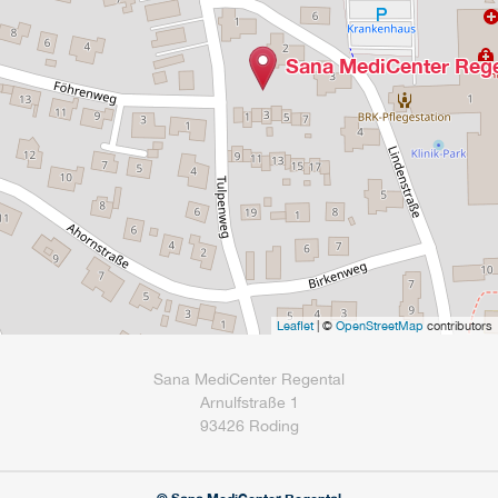
Sana MediCenter Rege
Leaflet
| ©
OpenStreetMap
contributors
Sana MediCenter Regental
Arnulfstraße 1
93426 Roding