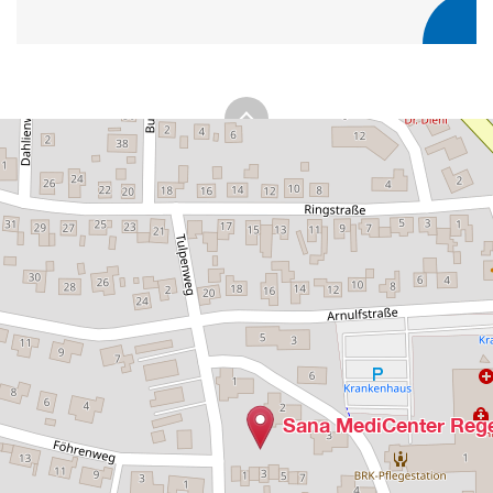
Sana MediCenter Rege