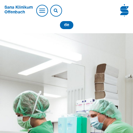
Sana Klinikum
Offenbach
de