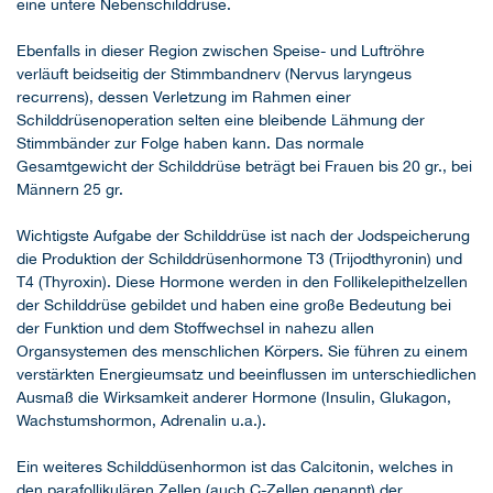
eine untere Nebenschilddrüse.
Ebenfalls in dieser Region zwischen Speise- und Luftröhre
verläuft beidseitig der Stimmbandnerv (Nervus laryngeus
recurrens), dessen Verletzung im Rahmen einer
Schilddrüsenoperation selten eine bleibende Lähmung der
Stimmbänder zur Folge haben kann. Das normale
Gesamtgewicht der Schilddrüse beträgt bei Frauen bis 20 gr., bei
Männern 25 gr.
Wichtigste Aufgabe der Schilddrüse ist nach der Jodspeicherung
die Produktion der Schilddrüsenhormone T3 (Trijodthyronin) und
T4 (Thyroxin). Diese Hormone werden in den Follikelepithelzellen
der Schilddrüse gebildet und haben eine große Bedeutung bei
der Funktion und dem Stoffwechsel in nahezu allen
Organsystemen des menschlichen Körpers. Sie führen zu einem
verstärkten Energieumsatz und beeinflussen im unterschiedlichen
Ausmaß die Wirksamkeit anderer Hormone (Insulin, Glukagon,
Wachstumshormon, Adrenalin u.a.).
Ein weiteres Schilddüsenhormon ist das Calcitonin, welches in
den parafollikulären Zellen (auch C-Zellen genannt) der