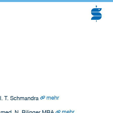
mehr
bil. T. Schmandra
mehr
r. med. N. Rilinger MBA