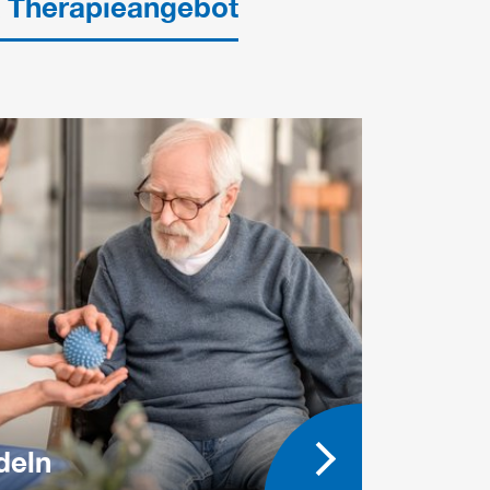
& Therapieangebot
deln