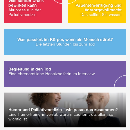
Was sanfter Druck
bewirken kann
Patientenverfügung und
Vorsorgevollmacht
Akupressur in der
Palliativmedizin
Das sollten Sie wissen
Was passiert im Körper, wenn ein Mensch stirbt?
Die letzten Stunden bis zum Tod
Begleitung in den Tod
Eine ehrenamtliche Hospizhelferin im Interview
Humor und Palliativmedizin - wie passt das zusammen?
Eine Humortrainerin verrät, warum Lachen trotz allem so
wichtig ist