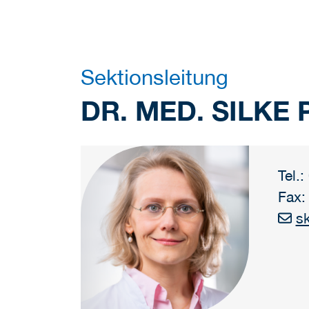
Sektionsleitung
DR. MED. SILKE 
Tel.
Fax:
sk