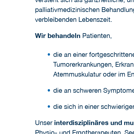
palliativmedizinischen Behandlung
verbleibenden Lebenszeit.
Wir behandeln
Patienten,
die an einer fortgeschritte
Tumorerkrankungen, Erkra
Atemmuskulatur oder im En
die an schweren Symptomen
die sich in einer schwierige
Unser
interdisziplinäres und mu
Physio- und Ergotherapeuten, Se