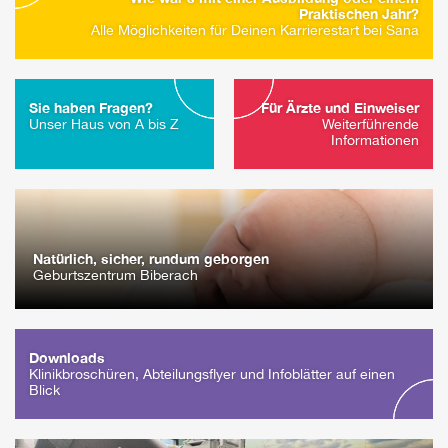
Praktischen Jahr?
Alle Möglichkeiten für Deinen Karrierestart bei Sana
Sie haben Fragen?
Für Ärzte und Einweiser
Unser Haus von A bis Z
Weiterführende
Informationen
Natürlich, sicher, rundum geborgen
Geburtszentrum Biberach
Downloads
Klinikbroschüren, Abteilungsflyer und Infoblätter auf einen
Blick