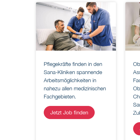
Pflegekräfte finden in den
Ob 
Sana-Kliniken spannende
Ass
Arbeitsmöglichkeiten in
Fac
nahezu allen medizinischen
Obe
Fachgebieten.
Che
Sa
Jetzt Job finden
Zu