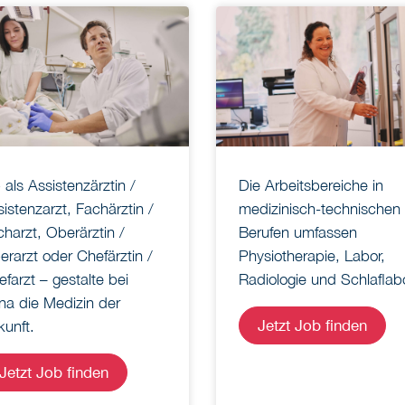
als Assistenzärztin /
Die Arbeitsbereiche in
istenzarzt, Fachärztin /
medizinisch-technischen
harzt, Oberärztin /
Berufen umfassen
rarzt oder Chefärztin /
Physiotherapie, Labor,
farzt – gestalte bei
Radiologie und Schlaflabo
na die Medizin der
Jetzt Job finden
kunft.
Jetzt Job finden