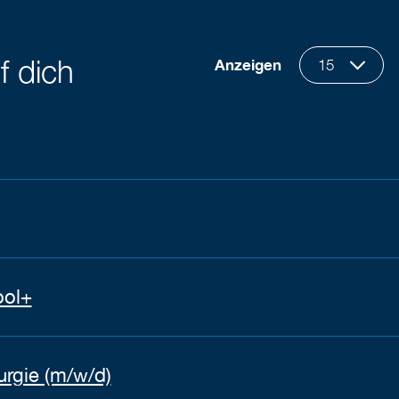
f dich
Anzeigen
15
ool+
rurgie (m/w/d)