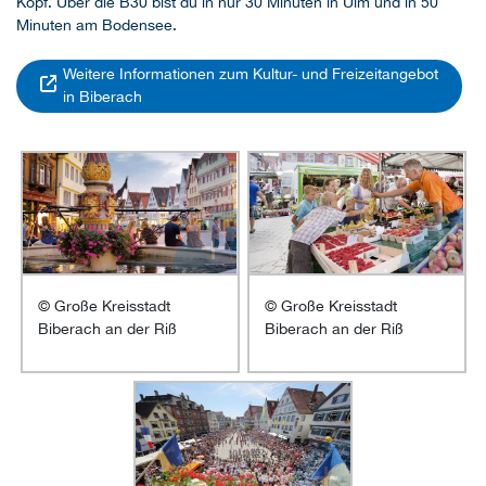
Kopf. Über die B30 bist du in nur 30 Minuten in Ulm und in 50
Minuten am Bodensee.
Weitere Informationen zum Kultur- und Freizeitangebot
in Biberach
+
+
© Große Kreisstadt
© Große Kreisstadt
Biberach an der Riß
Biberach an der Riß
+