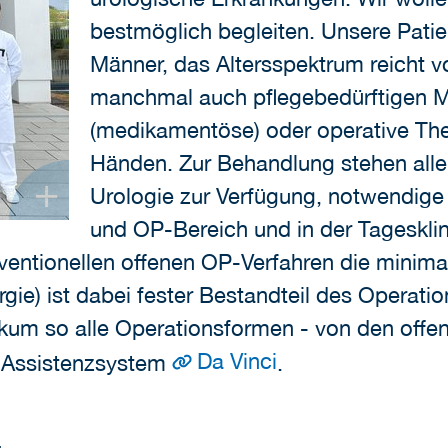
bestmöglich begleiten. Unsere Pati
Männer, das Altersspektrum reicht v
manchmal auch pflegebedürftigen M
(medikamentöse) oder operative Ther
Händen. Zur Behandlung stehen alle
+
Urologie zur Verfügung, notwendige
und OP-Bereich und in der Tageskl
ntionellen offenen OP-Verfahren die minimal
gie) ist dabei fester Bestandteil des Operat
ikum so alle Operationsformen - von den offe
Da Vinci
m Assistenzsystem
.