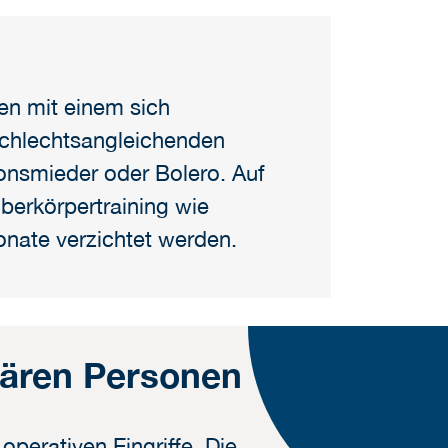
en mit einem sich
schlechtsangleichenden
onsmieder oder Bolero. Auf
Oberkörpertraining wie
onate verzichtet werden.
nären Personen
operativen Eingriffe.
Die