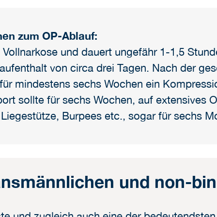
nen zum OP-Ablauf:
n Vollnarkose und dauert ungefähr 1-1,5 Stund
ufenthalt von circa drei Tagen. Nach der ge
 für mindestens sechs Wochen ein Kompressi
port sollte für sechs Wochen, auf extensives 
Liegestütze, Burpees etc., sogar für sechs M
ansmännlichen und non-bi
ste und zugleich auch eine der bedeutendsten 