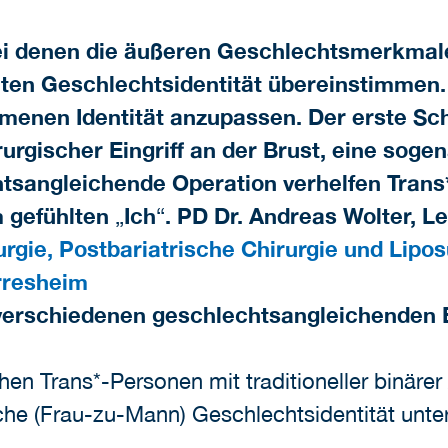
ei denen die äußeren Geschlechtsmerkmal
hlten Geschlechtsidentität übereinstimme
enen Identität anzupassen. Der erste Schr
irurgischer Eingriff an der Brust, eine so
tsangleichende Operation verhelfen Tran
 gefühlten
„
Ich
“
. PD Dr. Andreas Wolter, L
rgie, Postbariatrische Chirurgie und Lipos
rresheim
 verschiedenen geschlechtsangleichenden Ei
chen Trans*-Personen mit traditioneller binärer
che (Frau-zu-Mann) Geschlechtsidentität unt