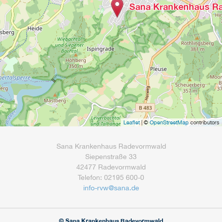
Sana Krankenhaus R
Leaflet
| ©
OpenStreetMap
contributors
Sana Krankenhaus Radevormwald
Siepenstraße 33
42477 Radevormwald
Telefon: 02195 600-0
info-rvw
@
sana.de
© Sana Krankenhaus Radevormwald