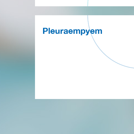
Pleuraempyem