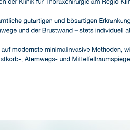
en der Klinik für Thoraxchirurgie am Regio Kl
mtliche gutartigen und bösartigen Erkrankun
emwege und der Brustwand – stets individuell a
 auf modernste minimalinvasive Methoden, wi
rustkorb-, Atemwegs- und Mittelfellraumspieg