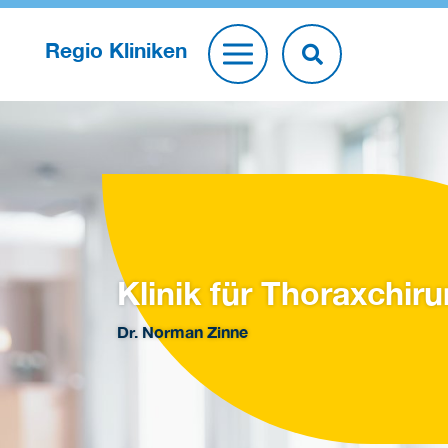
Regio Kliniken
Klinik für Thoraxchiru
Dr. Norman Zinne