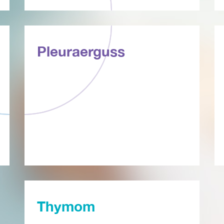
Pleuraerguss
Thymom