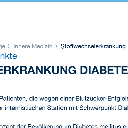
ege
Innere Medizin
Stoffwechselerkrankung D
nkte
RKRANKUNG DIABETE
atienten, die wegen einer Blutzucker-Entglei
r internistischen Station mit Schwerpunkt Dia
zent der Bevölkerung an Diabetes mellitus er