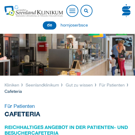
de
hornjoserbsce
Kliniken
Seenlandklinikum
Gut zu wissen
Für Patienten
Cafeteria
Für Patienten
CAFETERIA
REICHHALTIGES ANGEBOT IN DER PATIENTEN- UND
BESUCHERCAFETERIA