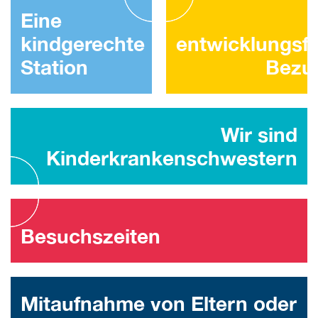
Eine
kindgerechte
entwicklungsf
Station
Bezu
Wir sind
Kinderkrankenschwestern
Besuchszeiten
Mitaufnahme von Eltern oder