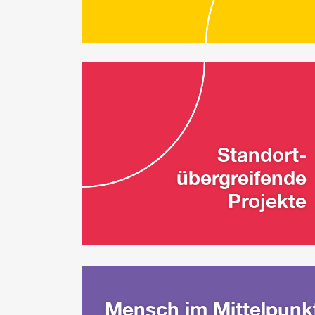
Standort-
übergreifende
Projekte
Mensch im Mittelpunk