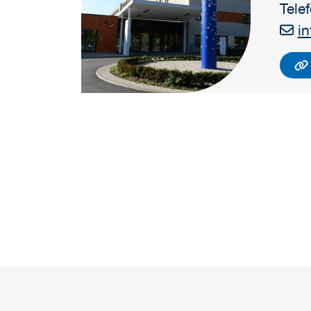
Tele
i