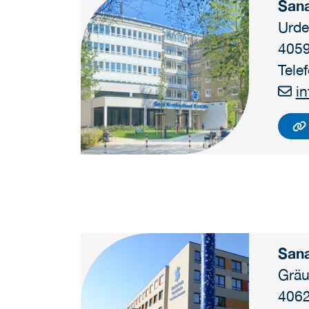
San
Urde
4059
Tele
i
San
Gräu
4062