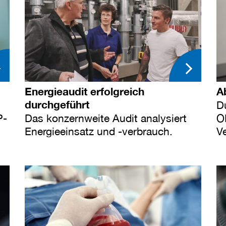
Energieaudit erfolgreich
A
durchgeführt
D
P-
Das konzernweite Audit analysiert
O
Energieeinsatz und -verbrauch.
Ve