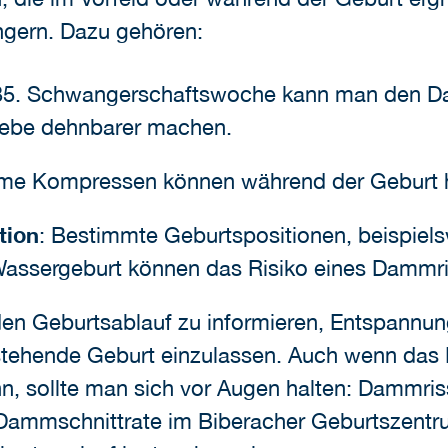
ingern. Dazu gehören:
 35. Schwangerschaftswoche kann man den Da
webe dehnbarer machen.
rme Kompressen können während der Geburt 
tion
: Bestimmte Geburtspositionen, beispiel
 Wassergeburt können das Risiko eines Dammri
r den Geburtsablauf zu informieren, Entspannu
stehende Geburt einzulassen. Auch wenn das 
 sollte man sich vor Augen halten: Dammriss
e Dammschnittrate im Biberacher Geburtszentr