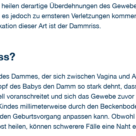
eilen derartige Überdehnungen des Gewebes 
n es jedoch zu ernsteren Verletzungen komme
tion dieser Art ist der Dammriss.
ss?
 des Dammes, der sich zwischen Vagina und Af
opf des Babys den Damm so stark dehnt, dass e
ll voranschreitet und sich das Gewebe zuvor 
Kindes millimeterweise durch den Beckenboden 
en Geburtsvorgang anpassen kann. Obwohl D
t heilen, können schwerere Fälle eine Naht e