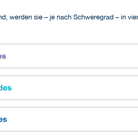
n.
d, werden sie – je nach Schweregrad – in vier 
es
des
es