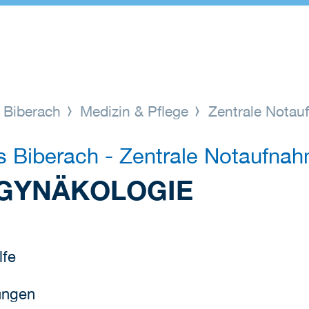
s Biberach
Medizin & Pflege
Zentrale Nota
s Biberach - Zentrale Notaufna
 GYNÄKOLOGIE
lfe
ungen