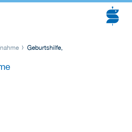
ufnahme
Geburtshilfe,
hme