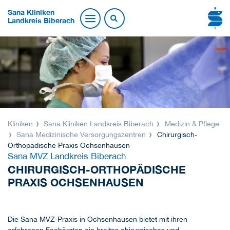
Sana Kliniken
Landkreis Biberach
Kliniken
Sana Kliniken Landkreis Biberach
Medizin & Pflege
Sana Medizinische Versorgungszentren
Chirurgisch-
Orthopädische Praxis Ochsenhausen
Sana MVZ Landkreis Biberach
CHIRURGISCH-ORTHOPÄDISCHE
PRAXIS OCHSENHAUSEN
Die Sana MVZ-Praxis in Ochsenhausen bietet mit ihren