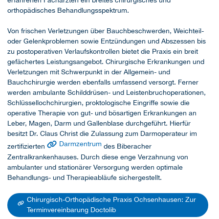
erfahrenen Fachärzten ein breites chirurgisches und
orthopädisches Behandlungsspektrum.
Von frischen Verletzungen über Bauchbeschwerden, Weichteil-
oder Gelenkproblemen sowie Entzündungen und Abszessen bis
zu postoperativen Verlaufskontrollen bietet die Praxis ein breit
gefächertes Leistungsangebot. Chirurgische Erkrankungen und
Verletzungen mit Schwerpunkt in der Allgemein- und
Bauchchirurgie werden ebenfalls umfassend versorgt. Ferner
werden ambulante Schilddrüsen- und Leistenbruchoperationen,
Schlüssellochchirurgien, proktologische Eingriffe sowie die
operative Therapie von gut- und bösartigen Erkrankungen an
Leber, Magen, Darm und Gallenblase durchgeführt. Hierfür
besitzt Dr. Claus Christ die Zulassung zum Darmoperateur im
Darmzentrum
zertifizierten
des Biberacher
Zentralkrankenhauses. Durch diese enge Verzahnung von
ambulanter und stationärer Versorgung werden optimale
Behandlungs- und Therapieabläufe sichergestellt.
Chirurgisch-Orthopädische Praxis Ochsenhausen: Zur
Terminvereinbarung Doctolib